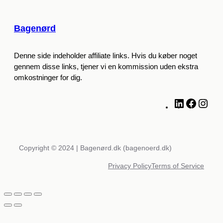
Bagenørd
Denne side indeholder affiliate links. Hvis du køber noget
gennem disse links, tjener vi en kommission uden ekstra
omkostninger for dig.
L
F
I
i
a
n
n
c
s
k
e
t
e
b
a
Copyright © 2024 | Bagenørd.dk (bagenoerd.dk)
d
o
g
Privacy Policy
Terms of Service
I
o
r
n
k
a
m