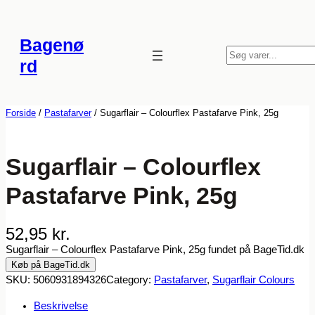
Spring
til
Bagenø
indhold
S
rd
ø
g
Forside
/
Pastafarver
/ Sugarflair – Colourflex Pastafarve Pink, 25g
Sugarflair – Colourflex
Pastafarve Pink, 25g
52,95
kr.
Sugarflair – Colourflex Pastafarve Pink, 25g fundet på BageTid.dk
Køb på BageTid.dk
SKU:
5060931894326
Category:
Pastafarver
, 
Sugarflair Colours
Beskrivelse