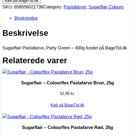
Køb på BageTid.dk
SKU:
658556021736
Category:
Pastafarver
, 
Sugarflair Colours
Beskrivelse
Beskrivelse
Sugarflair Pastafarve, Party Green – 400g fundet på BageTid.dk
Relaterede varer
Sugarflair – Colourflex Pastafarve Brun, 25g
52,95
kr.
Køb på BageTid.dk
Sugarflair – Colourflex Pastafarve Rød, 25g