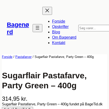
Spring
til
indhold
Forside
Bagenø
Opskrifter
S
rd
Blog
ø
Om Bagenørd
g
Kontakt
Forside
/
Pastafarver
/ Sugarflair Pastafarve, Party Green – 400g
Sugarflair Pastafarve,
Party Green – 400g
314,95
kr.
Sugarflair Pastafarve, Party Green – 400g fundet på BageTid.dk