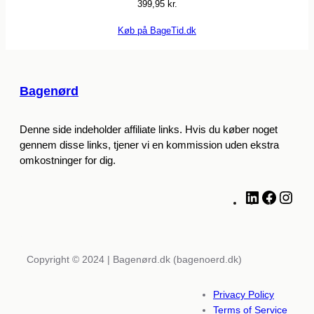
399,95
kr.
Køb på BageTid.dk
Bagenørd
Denne side indeholder affiliate links. Hvis du køber noget
gennem disse links, tjener vi en kommission uden ekstra
omkostninger for dig.
L
F
I
i
a
n
n
c
s
k
e
t
e
b
a
Copyright © 2024 | Bagenørd.dk (bagenoerd.dk)
d
o
g
I
o
r
Privacy Policy
n
k
a
Terms of Service