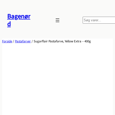
Spring
til
Bagenør
indhold
S
d
ø
g
Forside
/
Pastafarver
/ Sugarflair Pastafarve, Yellow Extra – 400g