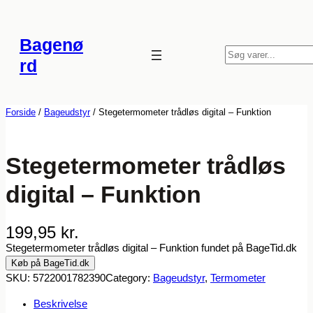
Spring
til
Bagenø
indhold
S
rd
ø
g
Forside
/
Bageudstyr
/ Stegetermometer trådløs digital – Funktion
Stegetermometer trådløs
digital – Funktion
199,95
kr.
Stegetermometer trådløs digital – Funktion fundet på BageTid.dk
Køb på BageTid.dk
SKU:
5722001782390
Category:
Bageudstyr
, 
Termometer
Beskrivelse