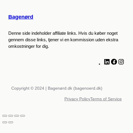
Bagenørd
Denne side indeholder affiliate links. Hvis du køber noget
gennem disse links, tjener vi en kommission uden ekstra
omkostninger for dig.
L
F
I
i
a
n
n
c
s
k
e
t
e
b
a
Copyright © 2024 | Bagenørd.dk (bagenoerd.dk)
d
o
g
Privacy Policy
Terms of Service
I
o
r
n
k
a
m