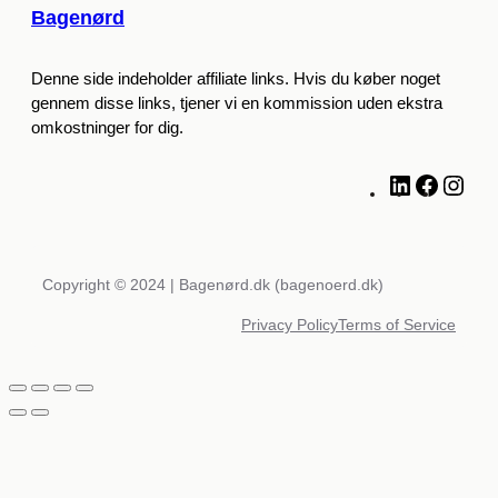
Bagenørd
Denne side indeholder affiliate links. Hvis du køber noget
gennem disse links, tjener vi en kommission uden ekstra
omkostninger for dig.
L
F
I
i
a
n
n
c
s
k
e
t
e
b
a
Copyright © 2024 | Bagenørd.dk (bagenoerd.dk)
d
o
g
Privacy Policy
Terms of Service
I
o
r
n
k
a
m