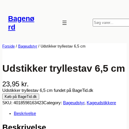
Spring
til
Bagenø
indhold
S
rd
ø
g
Forside
/
Bageudstyr
/ Udstikker tryllestav 6,5 cm
Udstikker tryllestav 6,5 cm
23,95
kr.
Udstikker tryllestav 6,5 cm fundet på BageTid.dk
Køb på BageTid.dk
SKU:
4018598163423
Category:
Bageudstyr
, 
Kageudstikkere
Beskrivelse
Beskrivelse