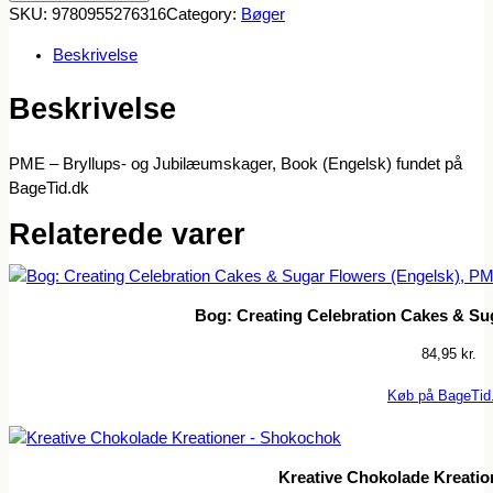
SKU:
9780955276316
Category:
Bøger
Beskrivelse
Beskrivelse
PME – Bryllups- og Jubilæumskager, Book (Engelsk) fundet på
BageTid.dk
Relaterede varer
Bog: Creating Celebration Cakes & Su
84,95
kr.
Køb på BageTid
Kreative Chokolade Kreati