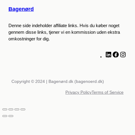
Bagenørd
Denne side indeholder affiliate links. Hvis du køber noget
gennem disse links, tjener vi en kommission uden ekstra
omkostninger for dig.
L
F
I
i
a
n
n
c
s
k
e
t
e
b
a
Copyright © 2024 | Bagenørd.dk (bagenoerd.dk)
d
o
g
Privacy Policy
Terms of Service
I
o
r
n
k
a
m