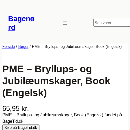
Spring
til
Bagenø
indhold
S
rd
ø
g
Forside
/
Bøger
/ PME – Bryllups- og Jubilæumskager, Book (Engelsk)
PME – Bryllups- og
Jubilæumskager, Book
(Engelsk)
65,95
kr.
PME – Bryllups- og Jubilæumskager, Book (Engelsk) fundet på
BageTid.dk
Køb på BageTid.dk