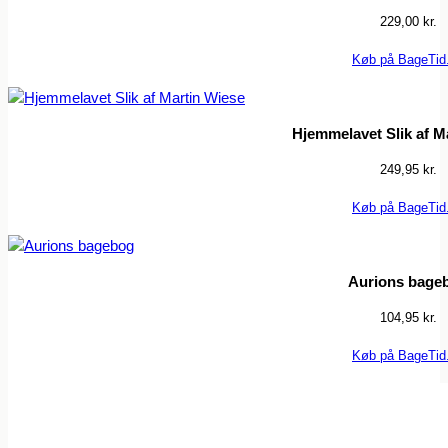
229,00
kr.
Køb på BageTid
Hjemmelavet Slik af M
249,95
kr.
Køb på BageTid
Aurions bage
104,95
kr.
Køb på BageTid