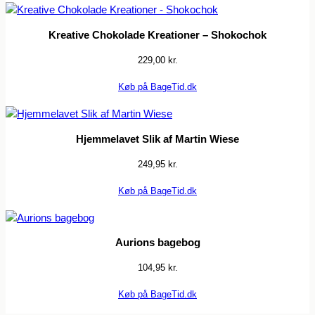
Kreative Chokolade Kreationer – Shokochok
229,00
kr.
Køb på BageTid.dk
Hjemmelavet Slik af Martin Wiese
249,95
kr.
Køb på BageTid.dk
Aurions bagebog
104,95
kr.
Køb på BageTid.dk