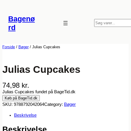
Spring
til
Bagenø
indhold
S
rd
ø
g
Forside
/
Bøger
/ Julias Cupcakes
Julias Cupcakes
74,98
kr.
Julias Cupcakes fundet på BageTid.dk
Køb på BageTid.dk
SKU:
9788792042064
Category:
Bøger
Beskrivelse
Beskrivelse