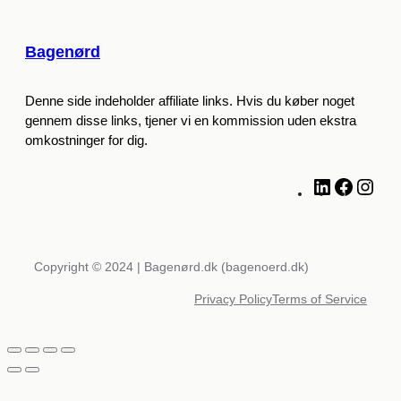
Bagenørd
Denne side indeholder affiliate links. Hvis du køber noget
gennem disse links, tjener vi en kommission uden ekstra
omkostninger for dig.
L
F
I
i
a
n
n
c
s
k
e
t
e
b
a
Copyright © 2024 | Bagenørd.dk (bagenoerd.dk)
d
o
g
Privacy Policy
Terms of Service
I
o
r
n
k
a
m