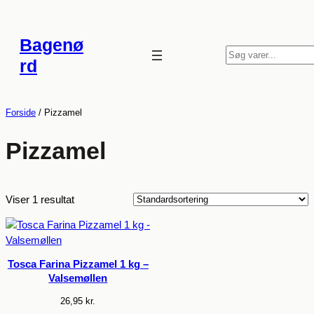
Spring
til
Bagenø
indhold
S
rd
ø
g
Forside
/ Pizzamel
Pizzamel
Viser 1 resultat
Tosca Farina Pizzamel 1 kg –
Valsemøllen
26,95
kr.