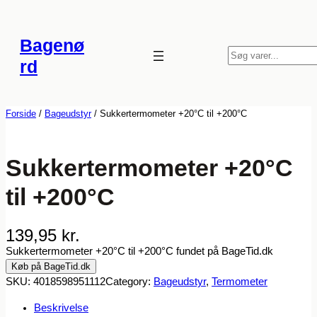
Spring
til
Bagenø
indhold
S
rd
ø
g
Forside
/
Bageudstyr
/ Sukkertermometer +20°C til +200°C
Sukkertermometer +20°C
til +200°C
139,95
kr.
Sukkertermometer +20°C til +200°C fundet på BageTid.dk
Køb på BageTid.dk
SKU:
4018598951112
Category:
Bageudstyr
, 
Termometer
Beskrivelse