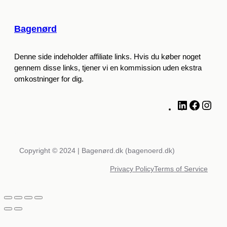
Bagenørd
Denne side indeholder affiliate links. Hvis du køber noget
gennem disse links, tjener vi en kommission uden ekstra
omkostninger for dig.
L
F
I
i
a
n
n
c
s
k
e
t
e
b
a
Copyright © 2024 | Bagenørd.dk (bagenoerd.dk)
d
o
g
Privacy Policy
Terms of Service
I
o
r
n
k
a
m