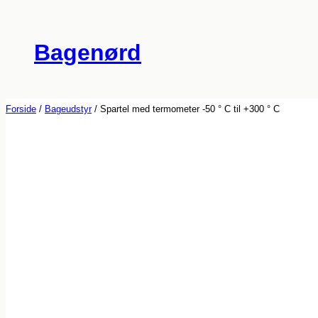
Spring
til
Bagenørd
indhold
Forside
/
Bageudstyr
/ Spartel med termometer -50 ° C til +300 ° C