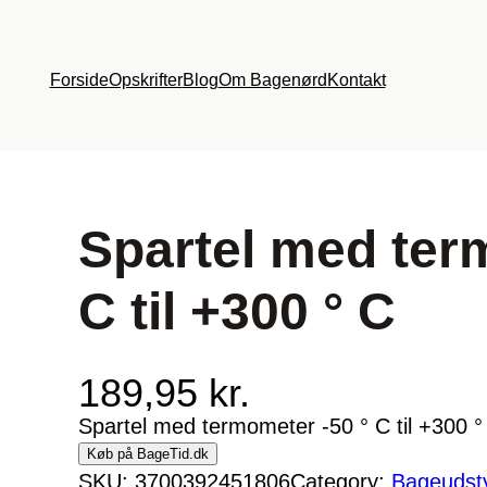
Forside
Opskrifter
Blog
Om Bagenørd
Kontakt
Spartel med ter
C til +300 ° C
189,95
kr.
Spartel med termometer -50 ° C til +300 
Køb på BageTid.dk
SKU:
3700392451806
Category:
Bageudst