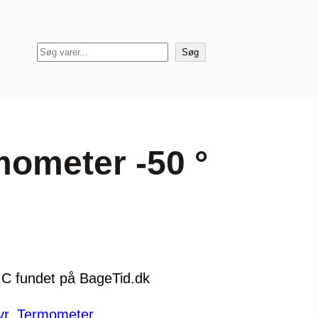
S
Søg
ø
g
mometer -50 °
° C fundet på BageTid.dk
yr
, 
Termometer