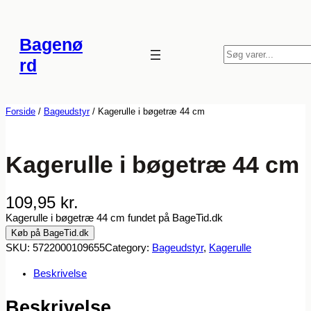
Spring
til
Bagenø
indhold
S
rd
ø
g
Forside
/
Bageudstyr
/ Kagerulle i bøgetræ 44 cm
Kagerulle i bøgetræ 44 cm
109,95
kr.
Kagerulle i bøgetræ 44 cm fundet på BageTid.dk
Køb på BageTid.dk
SKU:
5722000109655
Category:
Bageudstyr
, 
Kagerulle
Beskrivelse
Beskrivelse