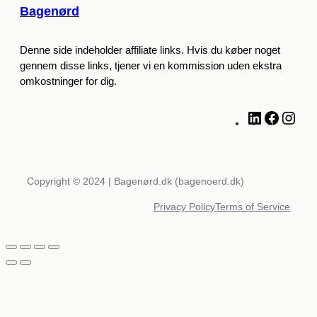
Bagenørd
Denne side indeholder affiliate links. Hvis du køber noget
gennem disse links, tjener vi en kommission uden ekstra
omkostninger for dig.
L
F
I
i
a
n
n
c
s
k
e
t
e
b
a
Copyright © 2024 | Bagenørd.dk (bagenoerd.dk)
d
o
g
Privacy Policy
Terms of Service
I
o
r
n
k
a
m