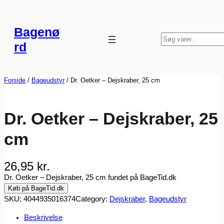
Spring
til
Bagenø
indhold
S
rd
ø
g
Forside
/
Bageudstyr
/ Dr. Oetker – Dejskraber, 25 cm
Dr. Oetker – Dejskraber, 25
cm
26,95
kr.
Dr. Oetker – Dejskraber, 25 cm fundet på BageTid.dk
Køb på BageTid.dk
SKU:
4044935016374
Category:
Dejskraber
, 
Bageudstyr
Beskrivelse