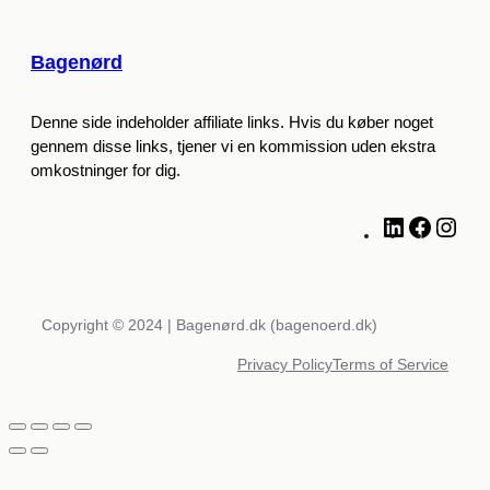
Bagenørd
Denne side indeholder affiliate links. Hvis du køber noget
gennem disse links, tjener vi en kommission uden ekstra
omkostninger for dig.
L
F
I
i
a
n
n
c
s
k
e
t
e
b
a
Copyright © 2024 | Bagenørd.dk (bagenoerd.dk)
d
o
g
Privacy Policy
Terms of Service
I
o
r
n
k
a
m