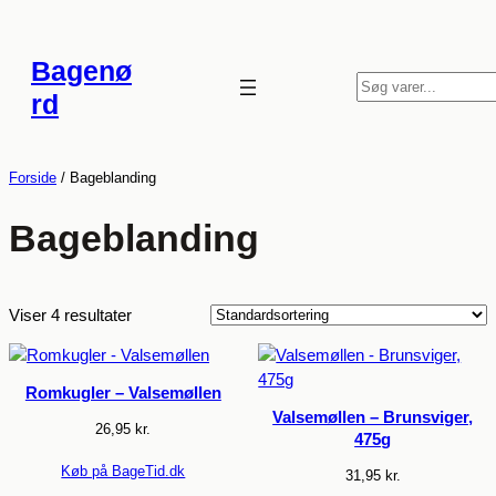
Spring
til
Bagenø
indhold
S
rd
ø
g
Forside
/ Bageblanding
Bageblanding
Viser 4 resultater
Romkugler – Valsemøllen
Valsemøllen – Brunsviger,
26,95
kr.
475g
Køb på BageTid.dk
31,95
kr.